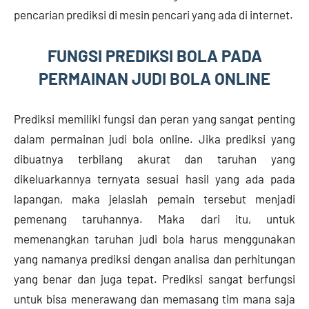
pencarian prediksi di mesin pencari yang ada di internet.
FUNGSI PREDIKSI BOLA PADA
PERMAINAN JUDI BOLA ONLINE
Prediksi memiliki fungsi dan peran yang sangat penting
dalam permainan judi bola online. Jika prediksi yang
dibuatnya terbilang akurat dan taruhan yang
dikeluarkannya ternyata sesuai hasil yang ada pada
lapangan, maka jelaslah pemain tersebut menjadi
pemenang taruhannya. Maka dari itu, untuk
memenangkan taruhan judi bola harus menggunakan
yang namanya prediksi dengan analisa dan perhitungan
yang benar dan juga tepat. Prediksi sangat berfungsi
untuk bisa menerawang dan memasang tim mana saja