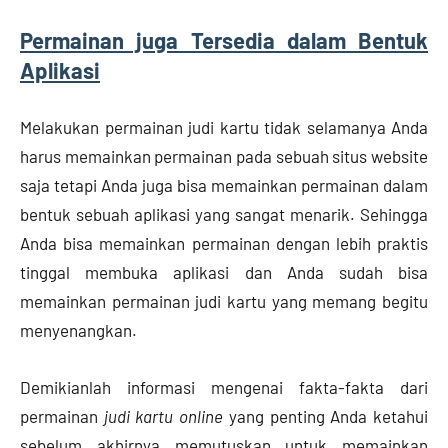
Permainan juga Tersedia dalam Bentuk
Aplikasi
Melakukan permainan judi kartu tidak selamanya Anda
harus memainkan permainan pada sebuah situs website
saja tetapi Anda juga bisa memainkan permainan dalam
bentuk sebuah aplikasi yang sangat menarik. Sehingga
Anda bisa memainkan permainan dengan lebih praktis
tinggal membuka aplikasi dan Anda sudah bisa
memainkan permainan judi kartu yang memang begitu
menyenangkan.
Demikianlah informasi mengenai fakta-fakta dari
permainan
judi kartu online
yang penting Anda ketahui
sebelum akhirnya memutuskan untuk memainkan