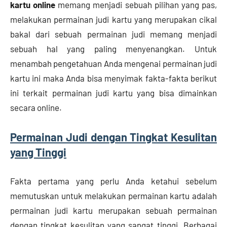
kartu online
memang menjadi sebuah pilihan yang pas,
melakukan permainan judi kartu yang merupakan cikal
bakal dari sebuah permainan judi memang menjadi
sebuah hal yang paling menyenangkan. Untuk
menambah pengetahuan Anda mengenai permainan judi
kartu ini maka Anda bisa menyimak fakta-fakta berikut
ini terkait permainan judi kartu yang bisa dimainkan
secara online.
Permainan Judi dengan Tingkat Kesulitan
yang Tinggi
Fakta pertama yang perlu Anda ketahui sebelum
memutuskan untuk melakukan permainan kartu adalah
permainan judi kartu merupakan sebuah permainan
dengan tingkat kesulitan yang sangat tinggi. Berbagai