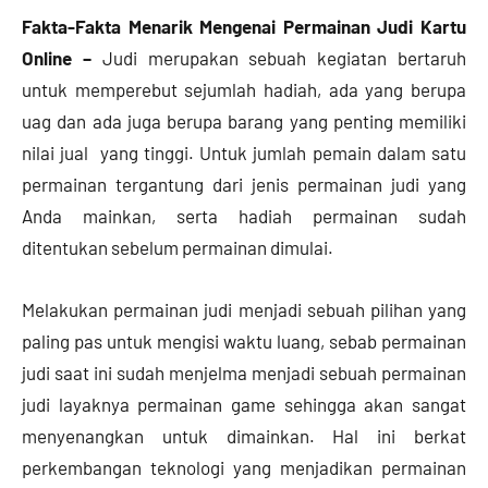
Fakta-Fakta Menarik Mengenai Permainan Judi Kartu
Online –
Judi merupakan sebuah kegiatan bertaruh
untuk memperebut sejumlah hadiah, ada yang berupa
uag dan ada juga berupa barang yang penting memiliki
nilai jual yang tinggi. Untuk jumlah pemain dalam satu
permainan tergantung dari jenis permainan judi yang
Anda mainkan, serta hadiah permainan sudah
ditentukan sebelum permainan dimulai.
Melakukan permainan judi menjadi sebuah pilihan yang
paling pas untuk mengisi waktu luang, sebab permainan
judi saat ini sudah menjelma menjadi sebuah permainan
judi layaknya permainan game sehingga akan sangat
menyenangkan untuk dimainkan. Hal ini berkat
perkembangan teknologi yang menjadikan permainan