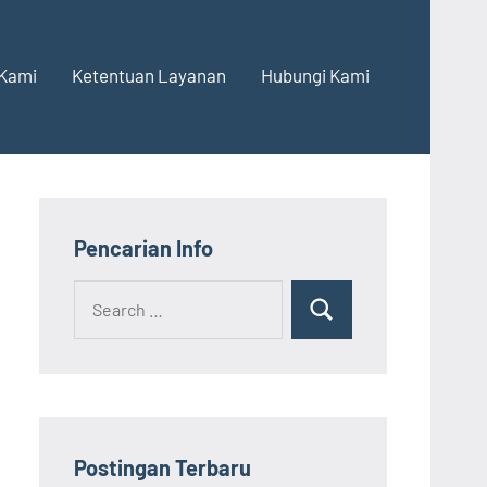
 Kami
Ketentuan Layanan
Hubungi Kami
Pencarian Info
Postingan Terbaru