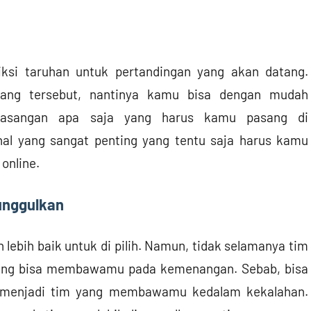
iksi taruhan untuk pertandingan yang akan datang.
tang tersebut, nantinya kamu bisa dengan mudah
pasangan apa saja yang harus kamu pasang di
 hal yang sangat penting yang tentu saja harus kamu
online.
 unggulkan
lebih baik untuk di pilih. Namun, tidak selamanya tim
 yang bisa membawamu pada kemenangan. Sebab, bisa
an menjadi tim yang membawamu kedalam kekalahan.