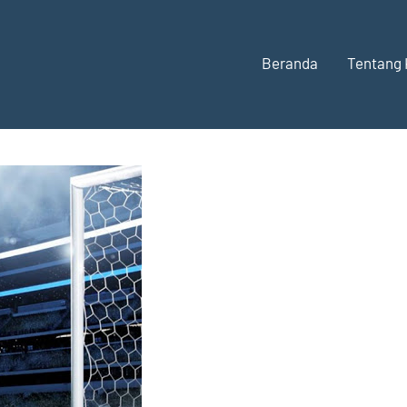
Beranda
Tentang