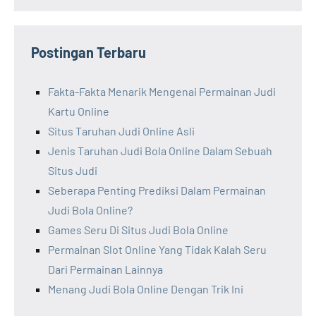
Postingan Terbaru
Fakta-Fakta Menarik Mengenai Permainan Judi
Kartu Online
Situs Taruhan Judi Online Asli
Jenis Taruhan Judi Bola Online Dalam Sebuah
Situs Judi
Seberapa Penting Prediksi Dalam Permainan
Judi Bola Online?
Games Seru Di Situs Judi Bola Online
Permainan Slot Online Yang Tidak Kalah Seru
Dari Permainan Lainnya
Menang Judi Bola Online Dengan Trik Ini