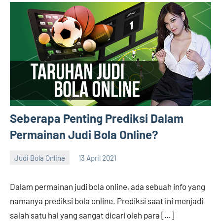
Seberapa Penting Prediksi Dalam
Permainan Judi Bola Online?
Judi Bola Online
13 April 2021
admin
Dalam permainan judi bola online, ada sebuah info yang
namanya prediksi bola online. Prediksi saat ini menjadi
salah satu hal yang sangat dicari oleh para […]