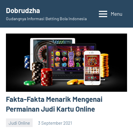
Skip
Dobrudzha
to
Menu
Gudangnya Informasi Betting Bola Indonesia
content
Fakta-Fakta Menarik Mengenai
Permainan Judi Kartu Online
Judi Online
3 September 2021
admin