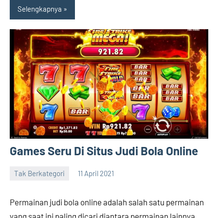
Selengkapnya
Games Seru Di Situs Judi Bola Online
Tak Berkategori
11 April 2021
admin
Permainan judi bola online adalah salah satu permainan
yang saat ini paling dicari diantara permainan lainnya.