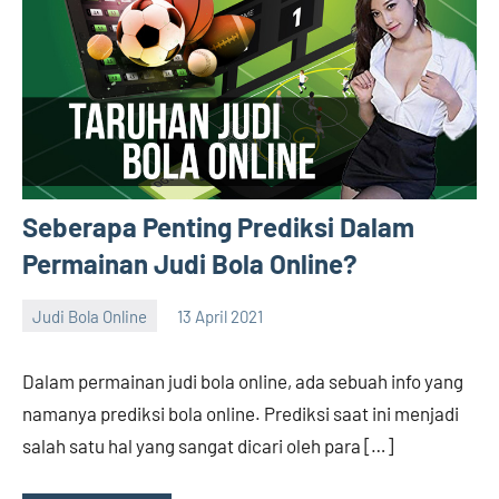
Seberapa Penting Prediksi Dalam
Permainan Judi Bola Online?
Judi Bola Online
13 April 2021
admin
Dalam permainan judi bola online, ada sebuah info yang
namanya prediksi bola online. Prediksi saat ini menjadi
salah satu hal yang sangat dicari oleh para […]