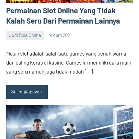
Permainan Slot Online Yang Tidak
Kalah Seru Dari Permainan Lainnya
Judi Bola Online
9 April 2021
admin
Mesin slot adalah salah satu games yang penuh warna
dan paling keras di kasino. Games ini memiliki cara main
yang seru namun juga tidak mudah […]
Selengkapnya