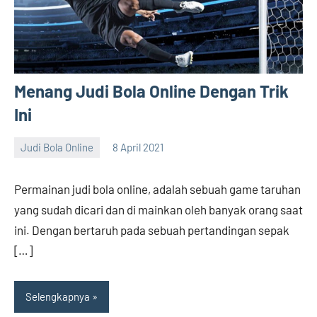
Menang Judi Bola Online Dengan Trik
Ini
Judi Bola Online
8 April 2021
admin
Permainan judi bola online, adalah sebuah game taruhan
yang sudah dicari dan di mainkan oleh banyak orang saat
ini. Dengan bertaruh pada sebuah pertandingan sepak
[…]
Selengkapnya